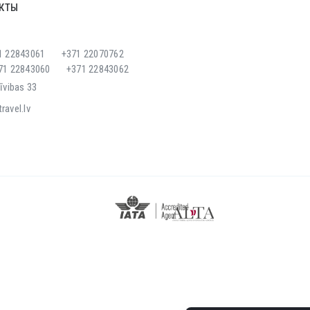
КТЫ
1 22843061
+371 22070762
371 22843060
+371 22843062
rīvibas 33
ravel.lv