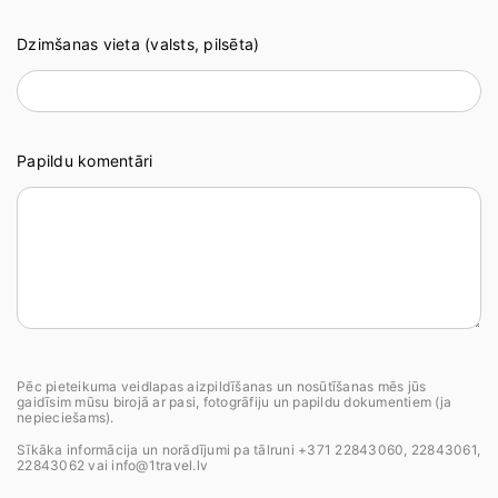
Dzimšanas vieta (valsts, pilsēta)
Papildu komentāri
Pēc pieteikuma veidlapas aizpildīšanas un nosūtīšanas mēs jūs
gaidīsim mūsu birojā ar pasi, fotogrāfiju un papildu dokumentiem (ja
nepieciešams).
Sīkāka informācija un norādījumi pa tālruni +371 22843060, 22843061,
22843062 vai info@1travel.lv