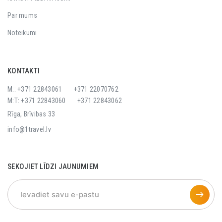
Par mums
Noteikumi
KONTAKTI
M:: +371 22843061
+371 22070762
M:T: +371 22843060
+371 22843062
Rīga, Brīvibas 33
info@1travel.lv
SEKOJIET LĪDZI JAUNUMIEM