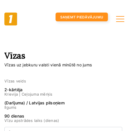
SAŅEMT PIEDĀVĀJUMU
Vīzas
Vīzas uz jebkuru valsti vienā minūtē no jums
Vīzas veids
2-kārtēja
Krievija | Ceļojuma mērķis
(Darījuma) / Latvijas pilsoņiem
Ilgums
90 dienas
Vīzu apstrādes laiks (dienas)