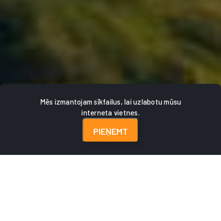
Mēs izmantojam sīkfailus, lai uzlabotu mūsu
interneta vietnes.
PIEŅEMT
GALVENA
CEĻOJUMI
VĪZAS