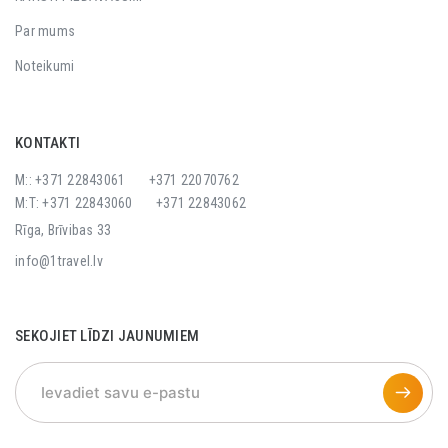
Par mums
Noteikumi
KONTAKTI
M:: +371 22843061
+371 22070762
M:T: +371 22843060
+371 22843062
Rīga, Brīvibas 33
info@1travel.lv
SEKOJIET LĪDZI JAUNUMIEM