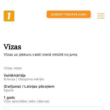
SAŅEMT PIEDĀVĀJUMU
Vīzas
Vīzas uz jebkuru valsti vienā minūtē no jums
Vīzas veids
Vairākkārtēja
Krievija | Ceļojuma mērķis
(Darījuma) / Latvijas pilsoņiem
Ilgums
1 gads
Vīzu apstrādes laiks (dienas)