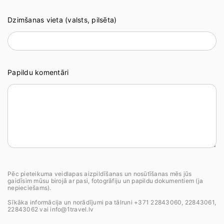
Dzimšanas vieta (valsts, pilsēta)
Papildu komentāri
Pēc pieteikuma veidlapas aizpildīšanas un nosūtīšanas mēs jūs
gaidīsim mūsu birojā ar pasi, fotogrāfiju un papildu dokumentiem (ja
nepieciešams).
Sīkāka informācija un norādījumi pa tālruni +371 22843060, 22843061,
22843062 vai info@1travel.lv