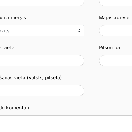
juma mērķis
Mājas adrese
 vieta
Pilsonība
anas vieta (valsts, pilsēta)
ldu komentāri