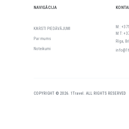
NAVIGĀCIJA
KONTA
M:: +37
KARSTI PIEDĀVĀJUMI
M:T: +3
Par mums
Rīga, Br
Noteikumi
info@1t
COPYRIGHT © 2026. 1Travel. ALL RIGHTS RESERVED