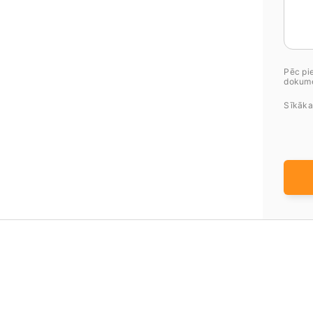
Pēc pie
dokume
Sīkāka