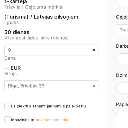
1-kārtēja
Krievija | Ceļojuma mērķis
(Tūrisma) / Latvijas pilsoņiem
Ceļo
Ilgums
30 dienas
Vīzu apstrādes laiks (dienas)
Darba
Cena
-- EUR
Birojs
Dzimš
Papi
Es piekrītu saņemt jaunumus pa e-pastu
Iepazinies ar
privātuma politika