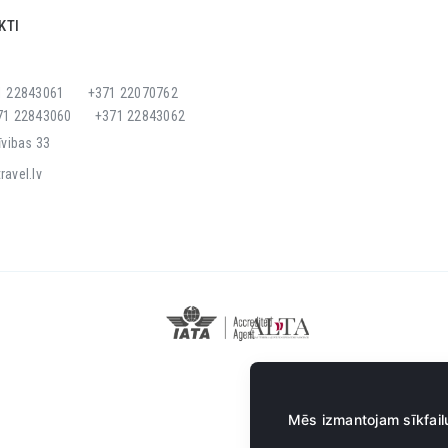
KTI
1 22843061
+371 22070762
71 22843060
+371 22843062
īvibas 33
ravel.lv
Mēs izmantojam sīkfailu