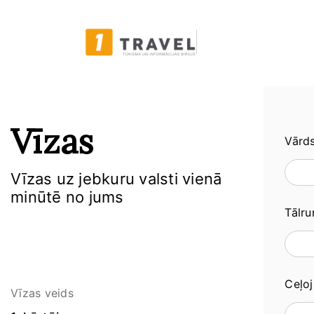
Vīzas
Vārd
Vīzas uz jebkuru valsti vienā
minūtē no jums
Tālr
Ceļo
Vīzas veids