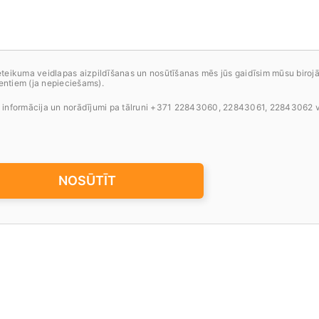
teikuma veidlapas aizpildīšanas un nosūtīšanas mēs jūs gaidīsim mūsu birojā a
ntiem (ja nepieciešams).
 informācija un norādījumi pa tālruni +371 22843060, 22843061, 22843062 va
NOSŪTĪT