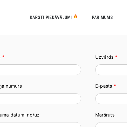
KARSTI PIEDĀVĀJUMI
PAR MUMS
s
*
Uzvārds
*
uņa numurs
E-pasts
*
juma datumi no/uz
Maršruts