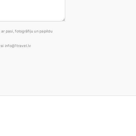
r pasi, fotogrāfiju un papildu
i info@1travel.lv